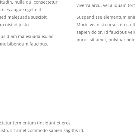
citudin, nulla dui consectetur
viverra arcu, vel aliquam tort
ices augue eget elit
 sed malesuada suscipit,
Suspendisse elementum enim 
 nisi id justo.
Morbi vel nisi cursus eros ul
sapien dolor, id faucibus ve
isus diam malesuada ex, ac
purus sit amet, pulvinar odio.
 nunc bibendum faucibus.
ctetur fermentum tincidunt et eros.
to, sit amet commodo sapien sagittis id.