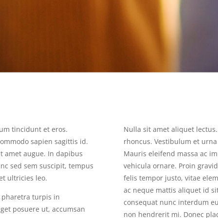
um tincidunt et eros.
Nulla sit amet aliquet lectus
ommodo sapien sagittis id.
rhoncus. Vestibulum et urna m
 sit amet augue. In dapibus
Mauris eleifend massa ac imp
Nunc sed sem suscipit, tempus
vehicula ornare. Proin gravid
t ultricies leo.
felis tempor justo, vitae el
ac neque mattis aliquet id si
 pharetra turpis in
consequat nunc interdum eu.
 eget posuere ut, accumsan
non hendrerit mi. Donec place