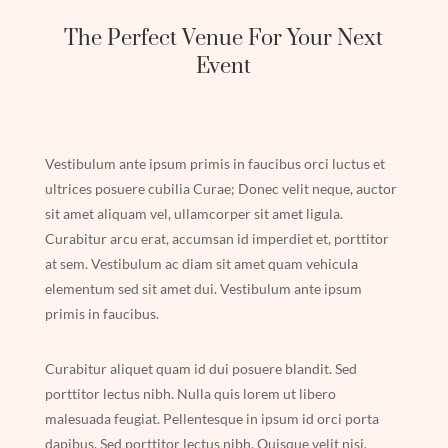
The Perfect Venue For Your Next
Event
Vestibulum ante ipsum primis in faucibus orci luctus et
ultrices posuere cubilia Curae; Donec velit neque, auctor
sit amet aliquam vel, ullamcorper sit amet ligula.
Curabitur arcu erat, accumsan id imperdiet et, porttitor
at sem. Vestibulum ac diam sit amet quam vehicula
elementum sed sit amet dui. Vestibulum ante ipsum
primis in faucibus.
Curabitur aliquet quam id dui posuere blandit. Sed
porttitor lectus nibh. Nulla quis lorem ut libero
malesuada feugiat. Pellentesque in ipsum id orci porta
dapibus. Sed porttitor lectus nibh. Quisque velit nisi,