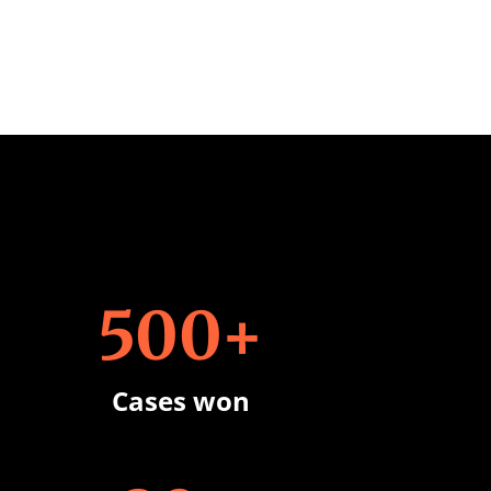
500+
Cases won