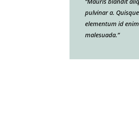
“Mauris blandit aliq
pulvinar a. Quisque v
elementum id enim. 
malesuada.”