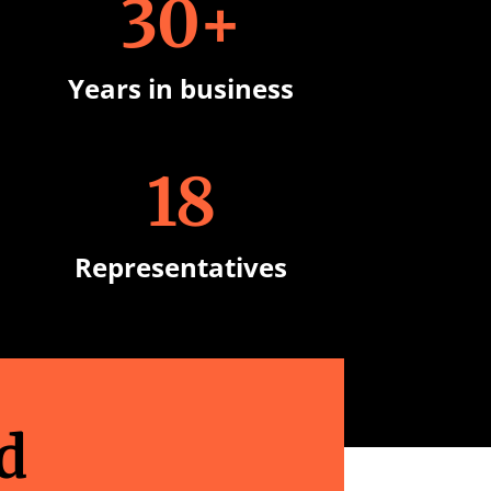
30+
Years in business
18
Representatives
d