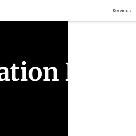
Services
ation Law