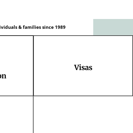
ividuals & families since 1989
Visas
on