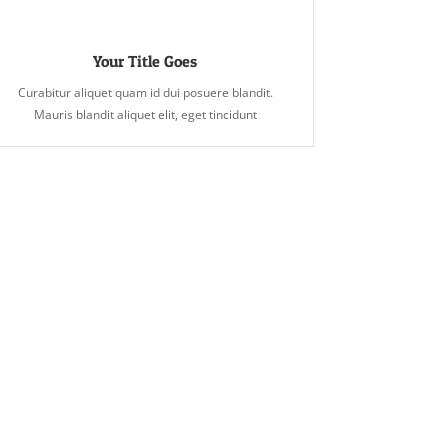
Your Title Goes
Curabitur aliquet quam id dui posuere blandit.
Mauris blandit aliquet elit, eget tincidunt