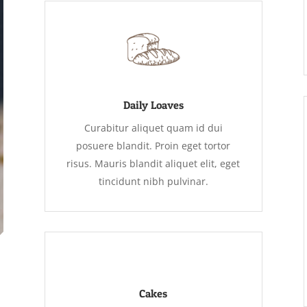
Daily Loaves
Curabitur aliquet quam id dui
posuere blandit. Proin eget tortor
risus. Mauris blandit aliquet elit, eget
tincidunt nibh pulvinar.
Cakes