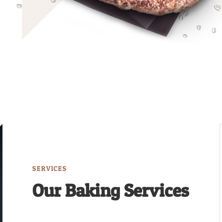
SERVICES
Our Baking Services