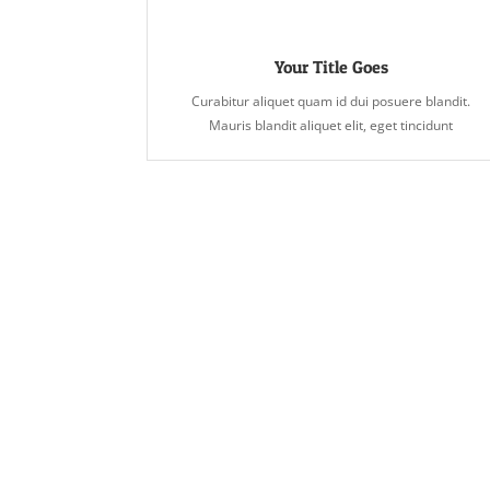
Your Title Goes
Curabitur aliquet quam id dui posuere blandit.
Mauris blandit aliquet elit, eget tincidunt