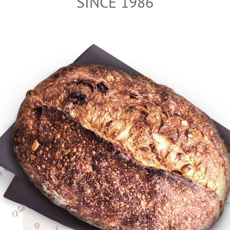
SINCE 1986