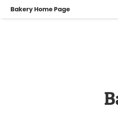
Bakery Home Page
B