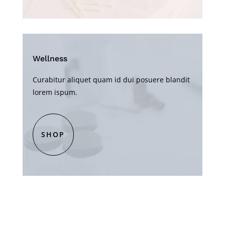
Wellness
Curabitur aliquet quam id dui posuere blandit
lorem ispum.
SHOP