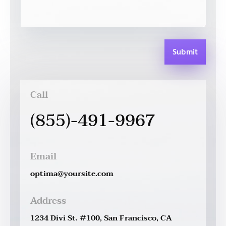
Submit
Call
(855)-491-9967
Email
optima@yoursite.com
Address
1234 Divi St. #100, San Francisco, CA