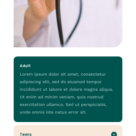
Adult
Lorem ipsum dolor sit amet, consectetur
adipiscing elit, sed do eiusmod tempor
incididunt ut labore et dolore magna aliqua.
Ut enim ad minim veniam, quis nostrud
exercitation ullamco. Sed ut perspiciatis,
unde omnis iste natus error sit.
Teens