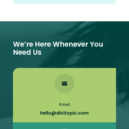
We’re Here Whenever You
Need Us

Email
hello@divitopic.com