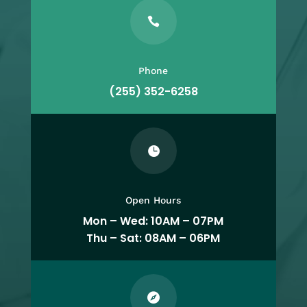

Phone
(255) 352-6258

Open Hours
Mon – Wed: 10AM – 07PM
Thu – Sat: 08AM – 06PM
