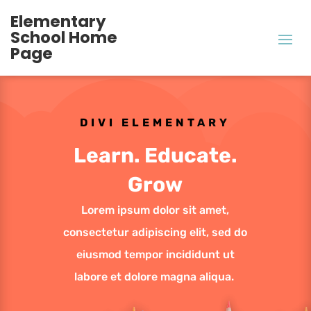
Elementary
School Home
Page
DIVI ELEMENTARY
Learn. Educate.
Grow
Lorem ipsum dolor sit amet,
consectetur adipiscing elit, sed do
eiusmod tempor incididunt ut
labore et dolore magna aliqua.