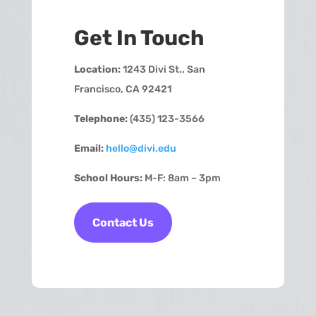
Get In Touch
Location:
1243 Divi St., San
Francisco, CA 92421
Telephone:
(435) 123-3566
Email:
hello@divi.edu
School Hours:
M-F: 8am – 3pm
Contact Us