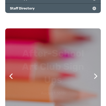
Staff Directory
After-School
Art Club Sign
Ups
August 16th
Sign Up Online