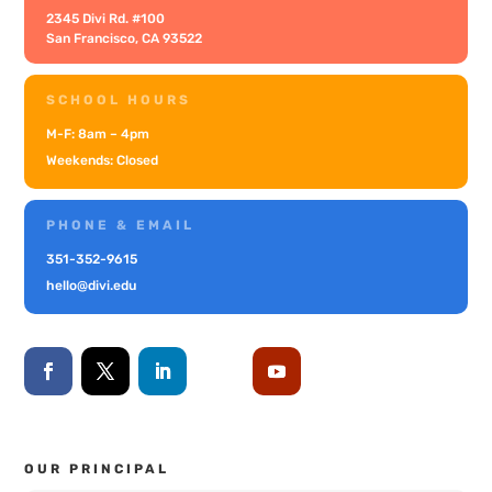
2345 Divi Rd. #100
San Francisco, CA 93522
SCHOOL HOURS
M-F: 8am – 4pm
Weekends: Closed
PHONE & EMAIL
351-352-9615
hello@divi.edu
OUR PRINCIPAL