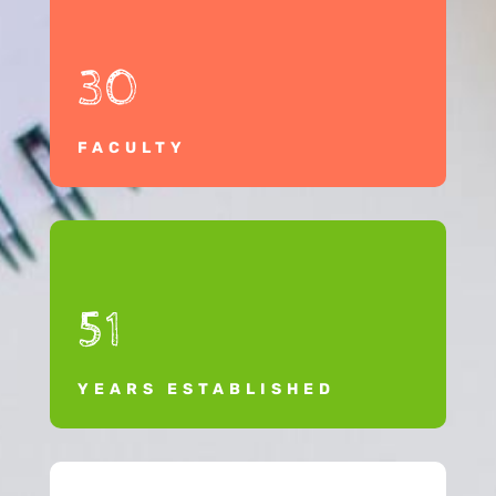
30
FACULTY
51
YEARS ESTABLISHED