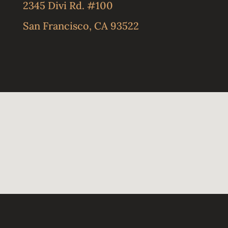
2345 Divi Rd. #100
San Francisco, CA 93522