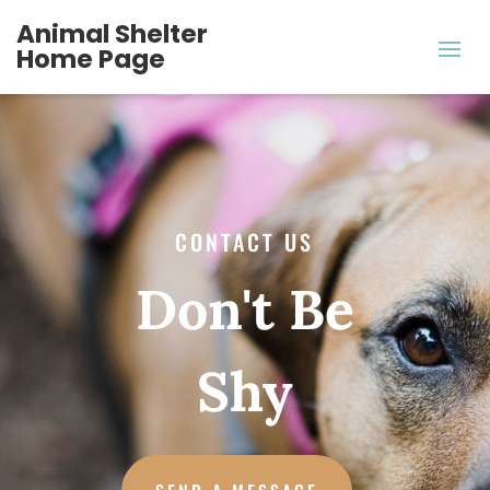
Animal Shelter
Home Page
CONTACT US
Don't Be
Shy