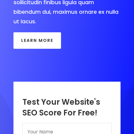
sollicitudin finibus ligula quam
bibendum dui, maximus ornare ex nulla
ut lacus.
LEARN MORE
Test Your Website's
SEO Score For Free!