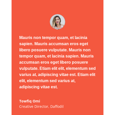
Mauris non tempor quam, et lacinia
sapien. Mauris accumsan eros eget
libero posuere vulputate. Mauris non
tempor quam, et lacinia sapien. Mauris
accumsan eros eget libero posuere
vulputate. Etiam elit elit, elementum sed
varius at, adipiscing vitae est. Etiam elit
elit, elementum sed varius at,
adipiscing vitae est.
Towfiq Omi
Creative Director
,
Daffodil